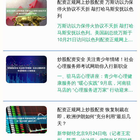
配资正规网上炒股配资 万斯访以力保
停火协议不夭折 敲打哈马斯安抚以色
列
万斯访以力保停火协议不夭折 敲打哈
马斯安抚以色列。美国副总统万斯于
10月21日访问以色列配资正规网上炒
股配资，表示对正在执行的加沙停火
第一阶段协议持乐观态度，认....
炒股配资安全 关注青少年情绪！社会
心理服务师考试网助你入行新职业
一、驻马店心理讲座：青少年心理健
康服务的 “暖心实践” 9月底，河南驻
马店的 “心理服务进万家” 行动迎来了
一场特别活动 ——200余名高中生围
坐在一起，参与“....
配资正规网上炒股配资 恢复制裁在
即，欧洲伊朗如何“充分利用”最后几
天？
新华财经北京9月24日电（记者王宏
彬、陈霄、沙达提）伊朗外长阿拉格