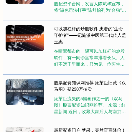
股配资平台网，发言人陈斌华宣布，
将“绿色司法打手”陈舒怡列为“台独”打
手帮凶，依法终身追责。 陈斌华表
示，经查，台湾“高等检察署....
可以加杠杆的炒股软件 患者的“生命
守护者”——记施派中医第三代传人盖
玉惠
在喧嚣都市的一隅可以加杠杆的炒股
软件，有一间诊室常年排着长队。人
们不远千里而来，只为见一位医生
——盖玉惠。她是施派中医的第三代
传承人，更是数万患者口中的“盖大
股票配资知识网推荐 庞莱臣旧藏《双
夫....
马图》疑230万拍卖
庞莱臣流失的5幅画作之一的《双马
图》股票配资知识网推荐。 来源：红
星新闻 近日，收藏大家后人与南京博
物院的“赠与合同纠纷”案件，持续引
发关注。12月19日，南都....
最新配资门户 苹果，突然官宣降价！