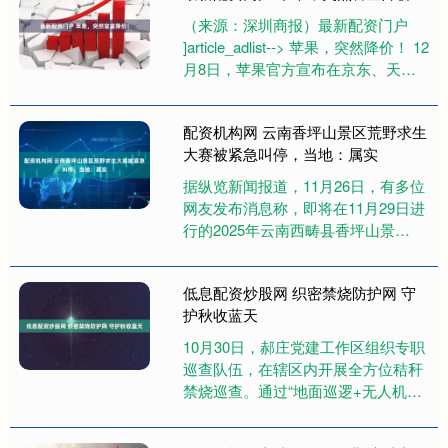
（来源：深圳商报）最新配资门户
]article_adlist--> 苹果，突然降价！ 12
月8日，苹果官方宣布在京东、天猫
等平台的旗舰店推出年末降价活动。
其中....
配资机构网 云南香坪山景区荒野求生
大赛被紧急叫停，当地：属实
据纵览新闻报道，11月26日，有多位
网友发布消息称，即将在11月29日进
行的2025年云南西畴县香坪山景
区“木兰杯”荒野求生技能大赛被紧急
叫停。26日下午，西畴....
低息配资炒股网 织密禁烧防护网 守
护秋收蓝天
10月30日，郝庄党建工作区组织专职
巡查队伍，在辖区内开展全方位秸秆
禁烧巡查。通过“地面巡逻+无人机航
拍“的立体监控模式，对农田、林地等
重点区域实施24小时动态....