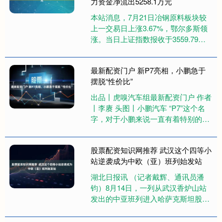
力资金净流出5258.1万元
本站消息，7月21日冶钢原料板块较
上一交易日上涨3.67%，鄂尔多斯领
涨。当日上证指数报收于3559.79可
以加杠杆的炒股软件，上涨0.72%。
深证成指报收于1....
最新配资门户 新P7亮相，小鹏急于
摆脱“性价比”
出品丨虎嗅汽车组最新配资门户 作者
丨李赓 头图丨小鹏汽车 “P7”这个名
字，对于小鹏来说一直有着特别的意
义。 第一代“P7”作为小鹏汽车旗下第
二款产品，不仅曾为....
股票配资知识网推荐 武汉这个四等小
站逆袭成为中欧（亚）班列始发站
湖北日报讯 （记者戴辉、通讯员潘
钧）8月14日，一列从武汉香炉山站
发出的中亚班列进入哈萨克斯坦股票
配资知识网推荐，这51个40英尺集装
箱的货物为汽车散件，从安徽....