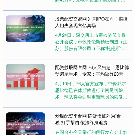
限，兆瓦级闪充、充电比加油快等宣
传铺天盖地。但繁华表象下，行业
股票配资交易网 冲刺IPO在即！实控
乱....
人姐夫套现六亿离场！
4月24日，深交所上市审核委员会将
召开会议，审议托伦斯精密制造（江
苏）股份有限公司（下称“托伦斯”）
的创业板IPO申请。这家成立于2017
年的国家级专精特新重点....
配资炒股网官网 76人又告急！恩比德
动阑尾手术，专家：平均缺阵23天
4月10日，76人官方宣布，中锋乔尔
恩比德已在休斯敦进行了阑尾切除
术，球队将会适时更新球员的恢复情
况。 76人官方尚未透露恩比德具体缺
阵时间，不过运动医学专家杰....
炒股配资平台网 陈舒怡被列为“台
独”打手帮凶 依法终身追责
在国台办今天举行的例行发布会上炒