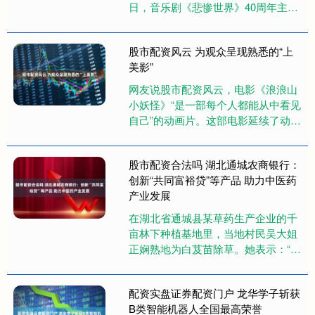
日，音乐剧《悲惨世界》40周年主题
展览在此拉开帷幕，沉浸式时光长廊
里，23年前上海首演的签名海....
股市配资风云 为观众呈现熟悉的“上
美影”
网友说股市配资风云，电影《浪浪山
小妖怪》“是一部每个人都能从中看见
自己”的动画片。这部电影延续了动画
短片集《中国奇谭1》中《小妖怪的
夏天》的同一世界观，讲述4个....
股市配资合法吗 湖北通城农商银行：
创新“共同富裕贷”等产品 助力中医药
产业发展
在湖北省通城县某草药生产企业的千
亩林下种植基地里，当地村民吴大姐
正娴熟地为白芨苗除草。她表示：“在
家门口一天能挣150元，日子过得稳
当。” 获得这份“稳当”的工....
配资实盘证券配资门户 龙华学子斩获
B类智能机器人全国最高荣誉