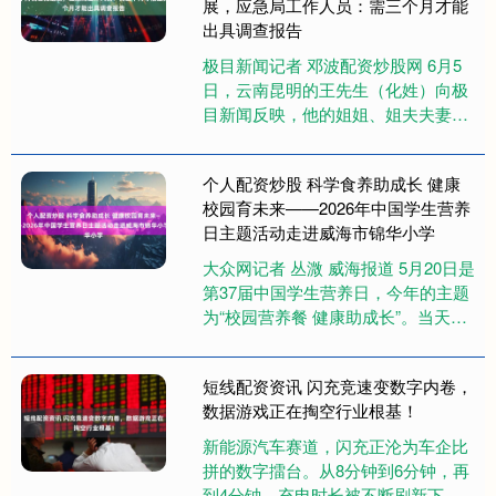
展，应急局工作人员：需三个月才能
出具调查报告
极目新闻记者 邓波配资炒股网 6月5
日，云南昆明的王先生（化姓）向极
目新闻反映，他的姐姐、姐夫夫妻俩
5月4日在贵州望谟县与广西乐业县交
界的江中因船只碰撞落水溺亡....
个人配资炒股 科学食养助成长 健康
校园育未来——2026年中国学生营养
日主题活动走进威海市锦华小学
大众网记者 丛溦 威海报道 5月20日是
第37届中国学生营养日，今年的主题
为“校园营养餐 健康助成长”。当天下
午，威海市卫生健康委联合环翠区卫
生健康局走进威海市....
短线配资资讯 闪充竞速变数字内卷，
数据游戏正在掏空行业根基！
新能源汽车赛道，闪充正沦为车企比
拼的数字擂台。从8分钟到6分钟，再
到4分钟，充电时长被不断刷新下