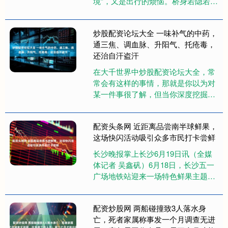
境”，又是出行的烦恼。桥身若隐若现
很壮观，但大雾严重时能见度不足50
米，给行车带来很大安全....
炒股配资论坛大全 一味补气的中药，
通三焦、调血脉、升阳气、托疮毒，
还治自汗盗汗
在大千世界中炒股配资论坛大全，常
常会有这样的事情，那就是你以为对
某一件事很了解，但当你深度挖掘的
时候，才发现，这事情比你想象的要
广博得多得多，甚至会完全超出你
配资头条网 近距离品尝南半球鲜果，
的....
这场快闪活动吸引众多市民打卡尝鲜
长沙晚报掌上长沙6月19日讯（全媒
体记者 吴鑫矾）6月18日，长沙五一
广场地铁站迎来一场特色鲜果主题活
动，湖南本土品牌绿叶水果携手新西
兰的苹果先生Mr Appl....
配资炒股网 两船碰撞致3人落水身
亡，死者家属称事发一个月调查无进