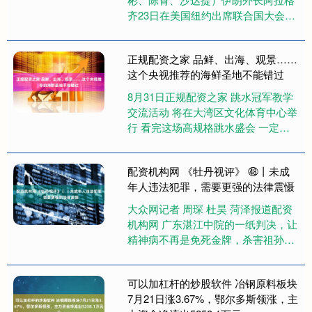
齐23日在美国纽约出席联合国大会期
间，会见英国、法国和德国三国外长
以及欧盟外交与安全政策高级代....
正规配资之家 品鲜、出海、观景……
这个央视推荐的海鲜圣地不能错过
8月31日正规配资之家 跳水冠军教学
交流活动 将在大湾区文化体育中心举
行 看完这场高规格跳水盛会 一定不
要错过这里的“跳水活动” 开渔后的渔
获一批接一批来到 十....
配资机构网 《牡丹视评》 ㊽丨未成
年人违法犯罪，需要更强的法律震慑
大众网记者 周琛 杜昊 菏泽报道配资
机构网 广东湛江中院的一纸判决，让
精神病不再是免死金牌，杀害祖孙三
人的精神分裂症凶手被判处死刑，大
快人心。但转眼又看到一则令....
可以加杠杆的炒股软件 冶钢原料板块
7月21日涨3.67%，鄂尔多斯领涨，主