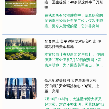
癌，医生提醒：40岁起这件事千万别
拖
在我国所有恶性肿瘤中，结直肠癌的
发病率已经跃升至第二位，仅次于肺
癌。更令人警惕的是，它并非突然出
现，而是大多会经历一个漫长的“癌前
病变期”——从肠道里的腺瘤性息....
配资网上 美军称恢复对伊朗打击 伊
朗称打击美军基地
本文转自【央视新闻客户端】； 伊朗
伊斯兰革命卫队7月30日配资网上发
表声明称，为了回应美军袭击，伊朗
袭击了位于约旦的美军基地。美国中
央司令部此前称，美军于29日....
低息配资炒股网 大连星海湾大桥
变“仙境” 安全驾驶核心：减速、控
距、亮尾
7月16日14时许，大连星海湾大桥又
起大雾。对这座桥来说，雾景既是“仙