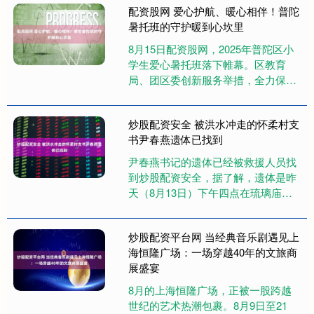
配资股网 爱心护航、暖心相伴！普陀
暑托班的守护暖到心坎里
8月15日配资股网，2025年普陀区小
学生爱心暑托班落下帷幕。区教育
局、团区委创新服务举措，全力保
障。近两个月以来，来自各街镇办班
点位的爱心教师不畏高温酷暑，持....
炒股配资安全 被洪水冲走的怀柔村支
书尹春燕遗体已找到
尹春燕书记的遗体已经被救援人员找
到炒股配资安全，据了解，遗体是昨
天（8月13日）下午四点在琉璃庙镇
白河北村白河湾附近找到的炒股配资
安全，目前已经确认是尹春燕书记....
炒股配资平台网 当经典音乐剧遇见上
海恒隆广场：一场穿越40年的文旅商
展盛宴
8月的上海恒隆广场，正被一股跨越
世纪的艺术热潮包裹。8月9日至21