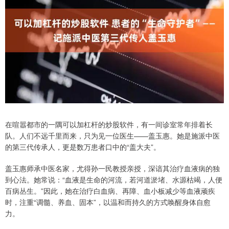
在喧嚣都市的一隅可以加杠杆的炒股软件，有一间诊室常年排着长
队。人们不远千里而来，只为见一位医生——盖玉惠。她是施派中医
的第三代传承人，更是数万患者口中的“盖大夫”。
盖玉惠师承中医名家，尤得孙一民教授亲授，深谙其治疗血液病的独
到心法。她常说：“血液是生命的河流，若河道淤堵、水源枯竭，人便
百病丛生。”因此，她在治疗白血病、再障、血小板减少等血液顽疾
时，注重“调髓、养血、固本”，以温和而持久的方式唤醒身体自愈
力。