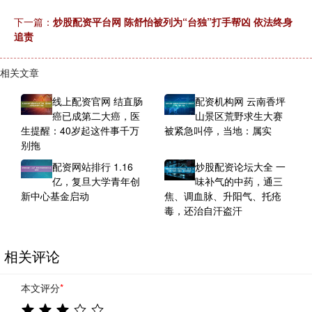
下一篇：
炒股配资平台网 陈舒怡被列为“台独”打手帮凶 依法终身
追责
相关文章
线上配资官网 结直肠
配资机构网 云南香坪
癌已成第二大癌，医
山景区荒野求生大赛
生提醒：40岁起这件事千万
被紧急叫停，当地：属实
别拖
配资网站排行 1.16
炒股配资论坛大全 一
亿，复旦大学青年创
味补气的中药，通三
新中心基金启动
焦、调血脉、升阳气、托疮
毒，还治自汗盗汗
相关评论
本文评分
*