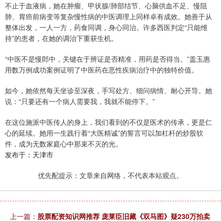
不止于血液病，她在肿瘤、甲状腺/肺部结节、心脑供血不足、慢阻
肺、胃癌前病变等复杂慢性病的中医调理上同样卓有成效。她善于从
整体出发，一人一方，药食同调，身心同治。许多西医判定“只能维
持”的患者，在她的调治下重获生机。
“中医不是慢郎中，关键在于辨证是否精准，用药是否得当。”盖玉惠
用数万例成功案例证明了中医药在恶性疾病治疗中的独特价值。
如今，她依然每天坐诊至深夜，手写处方、细问病情、耐心开导。她
说：“只要还有一个病人需要我，我就不能停下。”
在这位施派中医传人的身上，我们看到的不仅是医术的传承，更是仁
心的延续。她用一生践行着“大医精诚”的誓言可以加杠杆的炒股软
件，成为无数家庭心中那束不灭的光。
发布于：天津市
优先配提示：文章来自网络，不代表本站观点。
上一篇：
股票配资知识网推荐 庞莱臣旧藏《双马图》疑230万拍卖