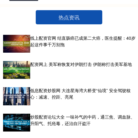
热点资讯
线上配资官网 结直肠癌已成第二大癌，医生提醒：40岁
起这件事千万别拖
配资网上 美军称恢复对伊朗打击 伊朗称打击美军基地
低息配资炒股网 大连星海湾大桥变“仙境” 安全驾驶核
心：减速、控距、亮尾
炒股配资论坛大全 一味补气的中药，通三焦、调血脉、
升阳气、托疮毒，还治自汗盗汗